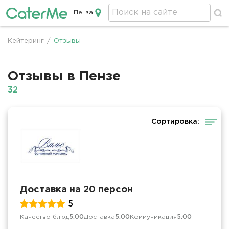
Пенза
Кейтеринг в Пензе
Кейтеринг
/
Отзывы
Строка
навигации
Отзывы в Пензе
32
Сортировка:
Доставка на 20 персон
5
Качество блюд
5.00
Доставка
5.00
Коммуникация
5.00