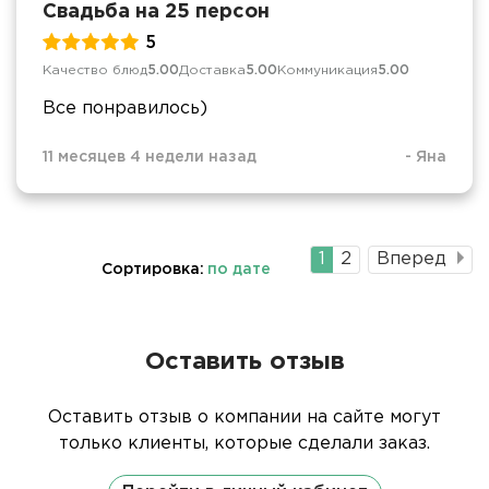
Свадьба на 25 персон
5
Качество блюд
5.00
Доставка
5.00
Коммуникация
5.00
Все понравилось)
11 месяцев 4 недели назад
-
Яна
Текущая
1
Страница
2
Вперед
Сортировка:
по дате
страница
Оставить отзыв
Оставить отзыв о компании на сайте могут
только клиенты, которые сделали заказ.