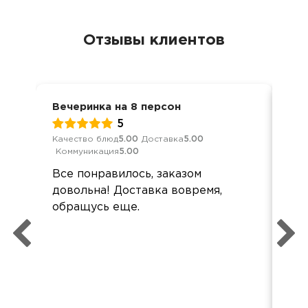
Отзывы клиентов
Вечеринка на 8 персон
Ден
5
Качество блюд
5.00
Доставка
5.00
Кач
Коммуникация
5.00
Ком
Все понравилось, заказом
Сп
довольна! Доставка вовремя,
спр
обращусь еще.
оф
дос
без
об