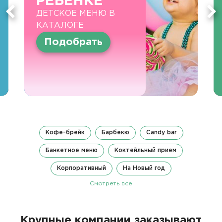
РЕБЕНКЕ
ДЕТСКОЕ МЕНЮ В
КАТАЛОГЕ
Подобрать
Кофе-брейк
Барбекю
Candy bar
Банкетное меню
Коктейльный прием
Корпоративный
На Новый год
Смотреть все
Крупные компании заказывают