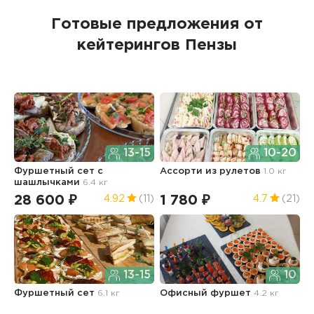
Готовые предложения от
кейтерингов Пензы
13-15
10-20
Фуршетный сет с
Ассорти из рулетов
1.0 кг
Ф
шашлычками
6.4 кг
28 600 ₽
1 780 ₽
5
4.92
(11)
4.7
(21)
13-15
10
Фуршетный сет
6.1 кг
Офисный фуршет
4.2 кг
Ф
ш