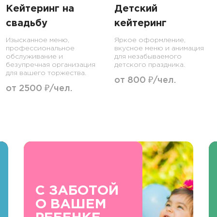
Кейтеринг на
Детский
свадьбу
кейтеринг
Изысканное меню,
Яркое оформление,
профессиональное
вкусное меню и анимация
обслуживание и
для незабываемого
безупречная организация
детского праздника.
для вашего торжества.
от 800 ₽/чел.
от 2500 ₽/чел.
С ЗАБОТОЙ
О ВАШЕМ