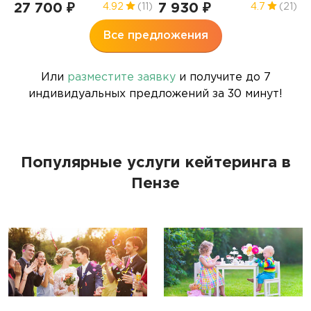
27 700 ₽
7 930 ₽
2
4.92
(11)
4.7
(21)
Все предложения
Или
разместите заявку
и получите до 7
индивидуальных предложений за 30 минут!
Популярные услуги кейтеринга в
Пензе