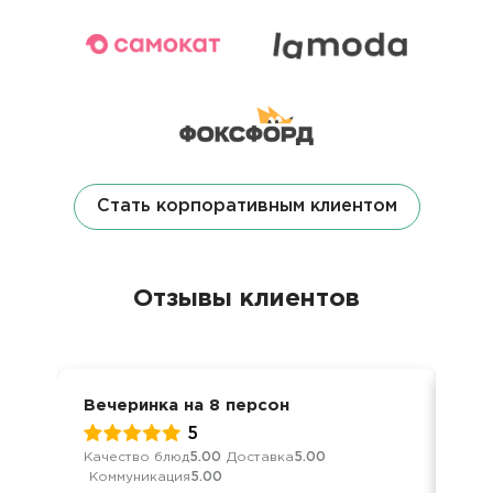
Стать корпоративным клиентом
Отзывы клиентов
Вечеринка на 8 персон
Ден
5
Качество блюд
5.00
Доставка
5.00
Кач
Коммуникация
5.00
Ком