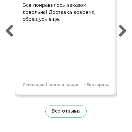
Все понравилось, заказом
Сп
довольна! Доставка вовремя,
спр
обращусь еще.
оф
дос
без
об
7 месяцев 1 неделя назад
-
Екатерина
9 м
Все отзывы