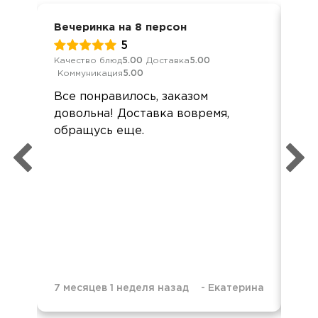
Вечеринка на 8 персон
Ден
5
Качество блюд
5.00
Доставка
5.00
Кач
Коммуникация
5.00
Ком
Все понравилось, заказом
Сп
довольна! Доставка вовремя,
спр
обращусь еще.
оф
дос
без
об
7 месяцев 1 неделя назад
-
Екатерина
9 м