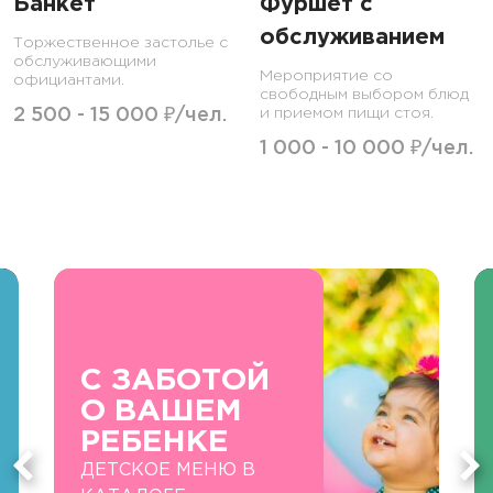
Банкет
Фуршет с
обслуживанием
Торжественное застолье с
обслуживающими
Мероприятие со
официантами.
свободным выбором блюд
2 500 - 15 000 ₽/чел.
и приемом пищи стоя.
1 000 - 10 000 ₽/чел.
С ЗАБОТОЙ
О ВАШЕМ
РЕБЕНКЕ
ДЕТСКОЕ МЕНЮ В