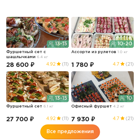
13-15
10-20
Фуршетный сет с
Ассорти из рулетов
1.0 кг
Ф
шашлычками
6.4 кг
28 600 ₽
1 780 ₽
5
4.92
(11)
4.7
(21)
13-15
10
Фуршетный сет
6.1 кг
Офисный фуршет
4.2 кг
Ф
ш
27 700 ₽
7 930 ₽
2
4.92
(11)
4.7
(21)
Все предложения