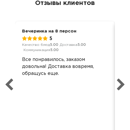
Отзывы клиентов
Вечеринка на 8 персон
Ден
5
Качество блюд
5.00
Доставка
5.00
Кач
Коммуникация
5.00
Ком
Все понравилось, заказом
Сп
довольна! Доставка вовремя,
спр
обращусь еще.
оф
дос
без
об