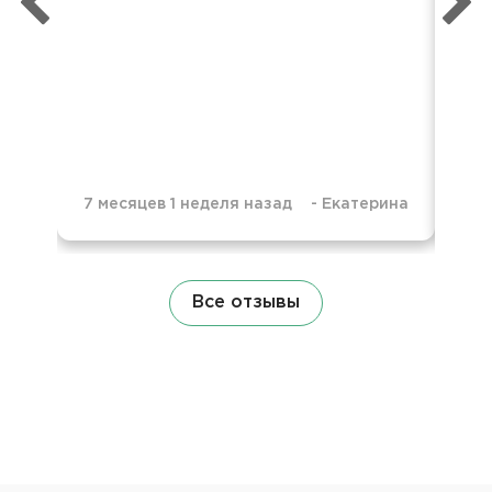
без
об
7 месяцев 1 неделя назад
-
Екатерина
9 м
Все отзывы