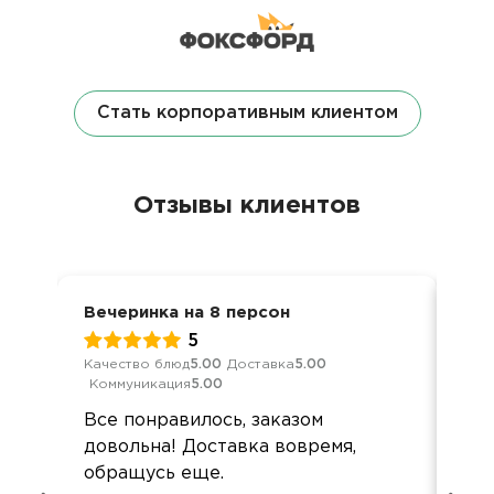
Стать корпоративным клиентом
Отзывы клиентов
Вечеринка на 8 персон
Ден
5
Качество блюд
5.00
Доставка
5.00
Кач
Коммуникация
5.00
Ком
Все понравилось, заказом
Сп
довольна! Доставка вовремя,
спр
обращусь еще.
оф