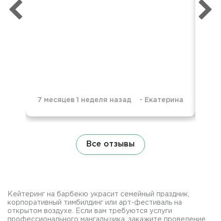
дос
без
об
7 месяцев 1 неделя назад
-
Екатерина
9 м
Все отзывы
Кейтеринг на барбекю украсит семейный праздник,
корпоративный тимбилдинг или арт-фестиваль на
открытом воздухе. Если вам требуются услуги
профессионального мангальщика, закажите проведение