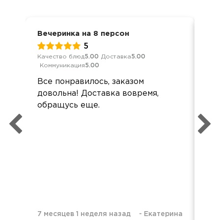
Вечеринка на 8 персон
Ден
5
Качество блюд
5.00
Доставка
5.00
Кач
Коммуникация
5.00
Ком
Все понравилось, заказом
Сп
довольна! Доставка вовремя,
спр
обращусь еще.
оф
дос
без
об
7 месяцев 1 неделя назад
-
Екатерина
9 м