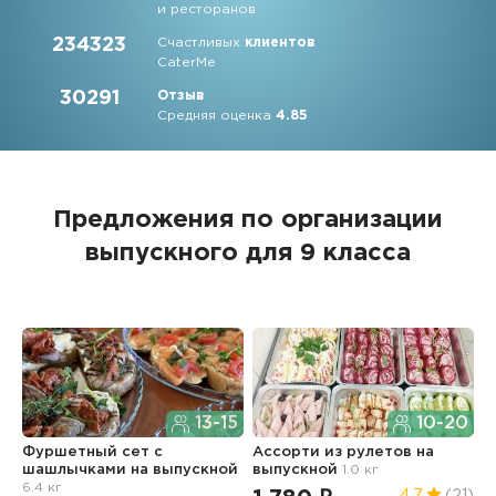
и ресторанов
234323
Счастливых
клиентов
CaterMe
30291
Отзыв
Средняя оценка
4.85
Предложения по организации
выпускного для 9 класса
13-15
10-20
Фуршетный сет с
Ассорти из рулетов
на
Ф
шашлычками
на выпускной
выпускной
1.0 кг
в
6.4 кг
4.7
(21)