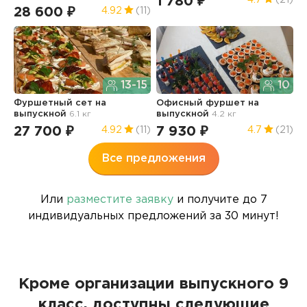
1 780 ₽
5
28 600 ₽
4.92
(11)
13-15
10
Ф
Фуршетный сет
на
Офисный фуршет
на
ш
выпускной
6.1 кг
выпускной
4.2 кг
5.
27 700 ₽
7 930 ₽
2
4.92
(11)
4.7
(21)
Все предложения
Или
разместите заявку
и получите до 7
индивидуальных предложений за 30 минут!
Кроме организации выпускного 9
класс, доступны следующие