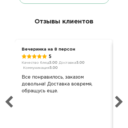
Отзывы клиентов
Вечеринка на 8 персон
Ден
5
Качество блюд
5.00
Доставка
5.00
Кач
Коммуникация
5.00
Ком
Все понравилось, заказом
Сп
довольна! Доставка вовремя,
спр
обращусь еще.
оф
дос
без
об